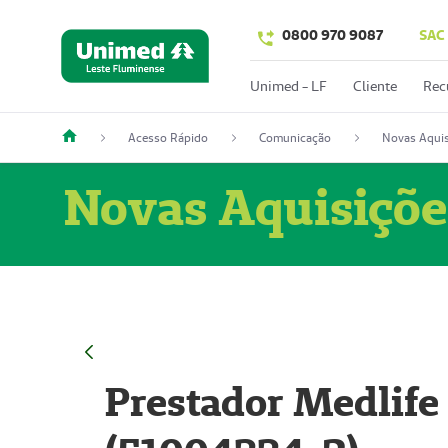
0800 970 9087
SAC
Unimed - LF
Cliente
Rec
Acesso Rápido
Comunicação
Novas Aquis
Novas Aquisiçõe
Prestador Medlife