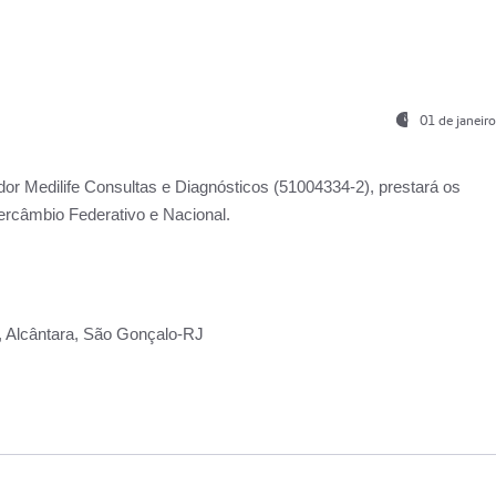
01 de janeir
ador
Medilife Consultas e Diagnósticos
(51004334-2), prestará os
ercâmbio Federativo e Nacional.
2, Alcântara, São Gonçalo-RJ