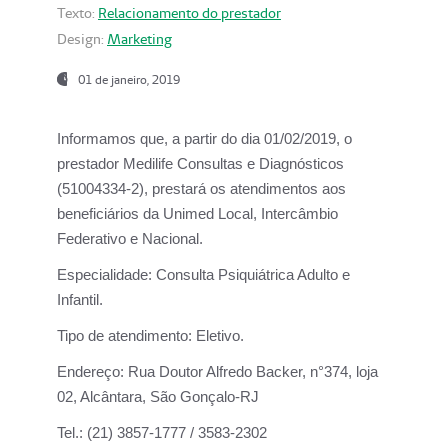
Texto:
Relacionamento do prestador
Design:
Marketing
01 de janeiro, 2019
Informamos que, a partir do
dia 01/02/2019
, o
prestador
Medilife Consultas e Diagnósticos
(51004334-2), prestará os atendimentos aos
beneficiários da
Unimed Local, Intercâmbio
Federativo e Nacional.
Especialidade:
Consulta Psiquiátrica Adulto e
Infantil.
Tipo de atendimento:
Eletivo.
Endereço:
Rua Doutor Alfredo Backer, n°374, loja
02, Alcântara, São Gonçalo-RJ
Tel.:
(21) 3857-1777 / 3583-2302