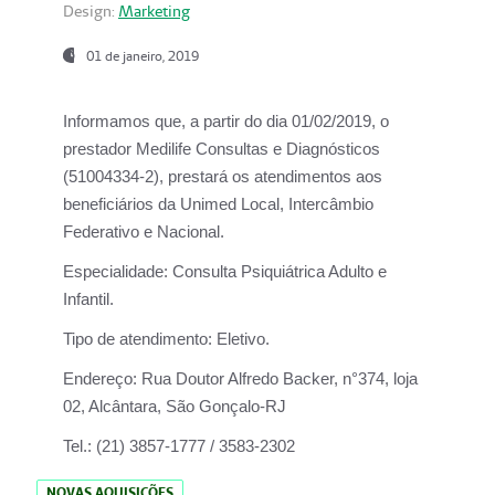
Design:
Marketing
01 de janeiro, 2019
Informamos que, a partir do
dia 01/02/2019
, o
prestador
Medilife Consultas e Diagnósticos
(51004334-2), prestará os atendimentos aos
beneficiários da
Unimed Local, Intercâmbio
Federativo e Nacional.
Especialidade:
Consulta Psiquiátrica Adulto e
Infantil.
Tipo de atendimento:
Eletivo.
Endereço:
Rua Doutor Alfredo Backer, n°374, loja
02, Alcântara, São Gonçalo-RJ
Tel.:
(21) 3857-1777 / 3583-2302
NOVAS AQUISIÇÕES