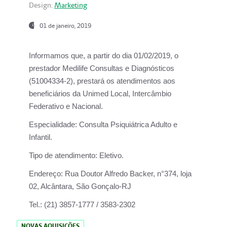
Design:
Marketing
01 de janeiro, 2019
Informamos que, a partir do
dia 01/02/2019
, o
prestador
Medilife Consultas e Diagnósticos
(51004334-2), prestará os atendimentos aos
beneficiários da
Unimed Local, Intercâmbio
Federativo e Nacional.
Especialidade:
Consulta Psiquiátrica Adulto e
Infantil.
Tipo de atendimento:
Eletivo.
Endereço:
Rua Doutor Alfredo Backer, n°374, loja
02, Alcântara, São Gonçalo-RJ
Tel.:
(21) 3857-1777 / 3583-2302
NOVAS AQUISIÇÕES