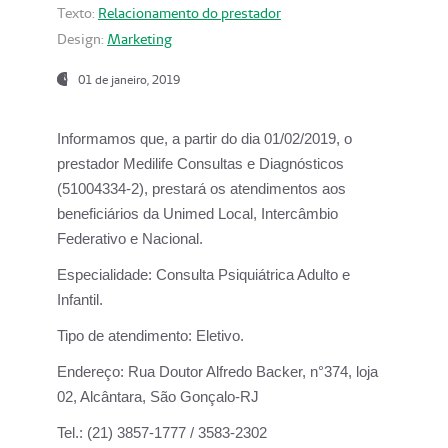
Texto:
Relacionamento do prestador
Design:
Marketing
01 de janeiro, 2019
Informamos que, a partir do
dia 01/02/2019
, o
prestador
Medilife Consultas e Diagnósticos
(51004334-2), prestará os atendimentos aos
beneficiários da
Unimed Local, Intercâmbio
Federativo e Nacional.
Especialidade:
Consulta Psiquiátrica Adulto e
Infantil.
Tipo de atendimento:
Eletivo.
Endereço:
Rua Doutor Alfredo Backer, n°374, loja
02, Alcântara, São Gonçalo-RJ
Tel.:
(21) 3857-1777 / 3583-2302