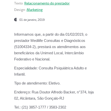
Texto:
Relacionamento do prestador
Design:
Marketing
01 de janeiro, 2019
Informamos que, a partir do
dia 01/02/2019
, o
prestador
Medilife Consultas e Diagnósticos
(51004334-2), prestará os atendimentos aos
beneficiários da
Unimed Local, Intercâmbio
Federativo e Nacional.
Especialidade:
Consulta Psiquiátrica Adulto e
Infantil.
Tipo de atendimento:
Eletivo.
Endereço:
Rua Doutor Alfredo Backer, n°374, loja
02, Alcântara, São Gonçalo-RJ
Tel.:
(21) 3857-1777 / 3583-2302