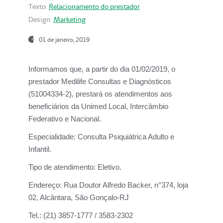
Texto:
Relacionamento do prestador
Design:
Marketing
01 de janeiro, 2019
Informamos que, a partir do
dia 01/02/2019
, o
prestador
Medilife Consultas e Diagnósticos
(51004334-2), prestará os atendimentos aos
beneficiários da
Unimed Local, Intercâmbio
Federativo e Nacional.
Especialidade:
Consulta Psiquiátrica Adulto e
Infantil.
Tipo de atendimento:
Eletivo.
Endereço:
Rua Doutor Alfredo Backer, n°374, loja
02, Alcântara, São Gonçalo-RJ
Tel.:
(21) 3857-1777 / 3583-2302