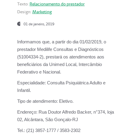
Texto:
Relacionamento do prestador
Design:
Marketing
01 de janeiro, 2019
Informamos que, a partir do
dia 01/02/2019
, o
prestador
Medilife Consultas e Diagnósticos
(51004334-2), prestará os atendimentos aos
beneficiários da
Unimed Local, Intercâmbio
Federativo e Nacional.
Especialidade:
Consulta Psiquiátrica Adulto e
Infantil.
Tipo de atendimento:
Eletivo.
Endereço:
Rua Doutor Alfredo Backer, n°374, loja
02, Alcântara, São Gonçalo-RJ
Tel.:
(21) 3857-1777 / 3583-2302