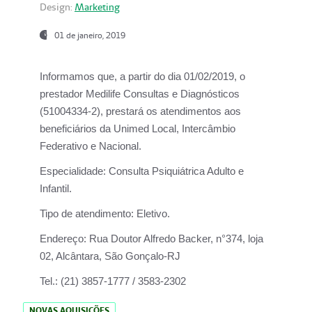
Design:
Marketing
01 de janeiro, 2019
Informamos que, a partir do
dia 01/02/2019
, o
prestador
Medilife Consultas e Diagnósticos
(51004334-2), prestará os atendimentos aos
beneficiários da
Unimed Local, Intercâmbio
Federativo e Nacional.
Especialidade:
Consulta Psiquiátrica Adulto e
Infantil.
Tipo de atendimento:
Eletivo.
Endereço:
Rua Doutor Alfredo Backer, n°374, loja
02, Alcântara, São Gonçalo-RJ
Tel.:
(21) 3857-1777 / 3583-2302
NOVAS AQUISIÇÕES