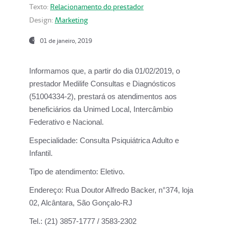
Texto:
Relacionamento do prestador
Design:
Marketing
01 de janeiro, 2019
Informamos que, a partir do
dia 01/02/2019
, o
prestador
Medilife Consultas e Diagnósticos
(51004334-2), prestará os atendimentos aos
beneficiários da
Unimed Local, Intercâmbio
Federativo e Nacional.
Especialidade:
Consulta Psiquiátrica Adulto e
Infantil.
Tipo de atendimento:
Eletivo.
Endereço:
Rua Doutor Alfredo Backer, n°374, loja
02, Alcântara, São Gonçalo-RJ
Tel.:
(21) 3857-1777 / 3583-2302