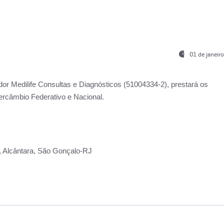
01 de janeir
ador
Medilife Consultas e Diagnósticos
(51004334-2), prestará os
ercâmbio Federativo e Nacional.
2, Alcântara, São Gonçalo-RJ