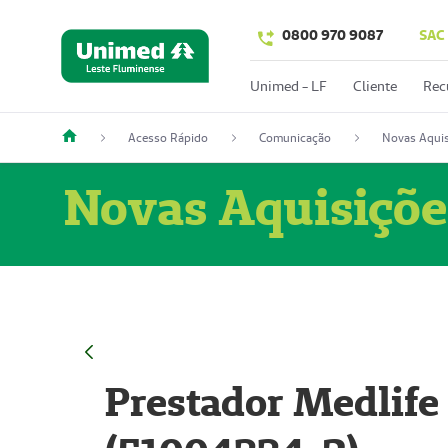
0800 970 9087
SAC
Unimed - LF
Cliente
Rec
Acesso Rápido
Comunicação
Novas Aquis
Novas Aquisiçõe
Prestador Medlife