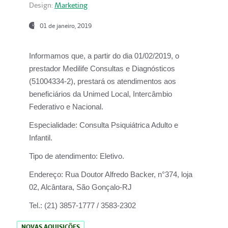
Design:
Marketing
01 de janeiro, 2019
Informamos que, a partir do
dia 01/02/2019
, o
prestador
Medilife Consultas e Diagnósticos
(51004334-2), prestará os atendimentos aos
beneficiários da
Unimed Local, Intercâmbio
Federativo e Nacional.
Especialidade:
Consulta Psiquiátrica Adulto e
Infantil.
Tipo de atendimento:
Eletivo.
Endereço:
Rua Doutor Alfredo Backer, n°374, loja
02, Alcântara, São Gonçalo-RJ
Tel.:
(21) 3857-1777 / 3583-2302
NOVAS AQUISIÇÕES