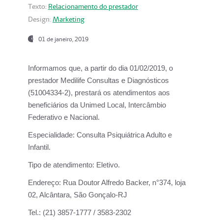
Texto:
Relacionamento do prestador
Design:
Marketing
01 de janeiro, 2019
Informamos que, a partir do
dia 01/02/2019
, o
prestador
Medilife Consultas e Diagnósticos
(51004334-2), prestará os atendimentos aos
beneficiários da
Unimed Local, Intercâmbio
Federativo e Nacional.
Especialidade:
Consulta Psiquiátrica Adulto e
Infantil.
Tipo de atendimento:
Eletivo.
Endereço:
Rua Doutor Alfredo Backer, n°374, loja
02, Alcântara, São Gonçalo-RJ
Tel.:
(21) 3857-1777 / 3583-2302