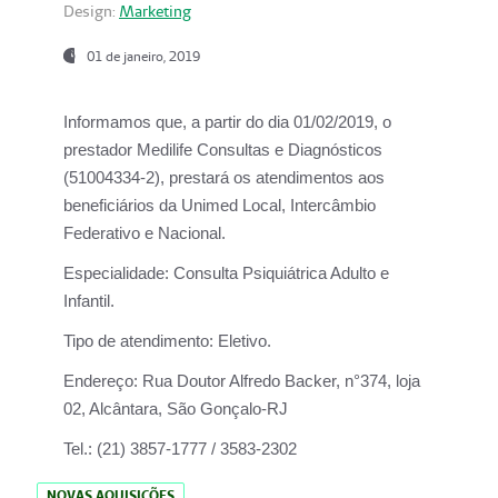
Design:
Marketing
01 de janeiro, 2019
Informamos que, a partir do
dia 01/02/2019
, o
prestador
Medilife Consultas e Diagnósticos
(51004334-2), prestará os atendimentos aos
beneficiários da
Unimed Local, Intercâmbio
Federativo e Nacional.
Especialidade:
Consulta Psiquiátrica Adulto e
Infantil.
Tipo de atendimento:
Eletivo.
Endereço:
Rua Doutor Alfredo Backer, n°374, loja
02, Alcântara, São Gonçalo-RJ
Tel.:
(21) 3857-1777 / 3583-2302
NOVAS AQUISIÇÕES