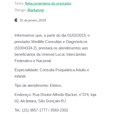
Texto:
Relacionamento do prestador
Design:
Marketing
01 de janeiro, 2019
Informamos que, a partir do
dia 01/02/2019
, o
prestador
Medilife Consultas e Diagnósticos
(51004334-2), prestará os atendimentos aos
beneficiários da
Unimed Local, Intercâmbio
Federativo e Nacional.
Especialidade:
Consulta Psiquiátrica Adulto e
Infantil.
Tipo de atendimento:
Eletivo.
Endereço:
Rua Doutor Alfredo Backer, n°374, loja
02, Alcântara, São Gonçalo-RJ
Tel.:
(21) 3857-1777 / 3583-2302