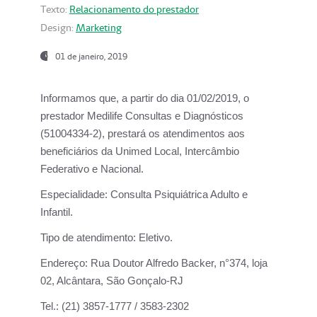
Texto:
Relacionamento do prestador
Design:
Marketing
01 de janeiro, 2019
Informamos que, a partir do
dia 01/02/2019
, o
prestador
Medilife Consultas e Diagnósticos
(51004334-2), prestará os atendimentos aos
beneficiários da
Unimed Local, Intercâmbio
Federativo e Nacional.
Especialidade:
Consulta Psiquiátrica Adulto e
Infantil.
Tipo de atendimento:
Eletivo.
Endereço:
Rua Doutor Alfredo Backer, n°374, loja
02, Alcântara, São Gonçalo-RJ
Tel.:
(21) 3857-1777 / 3583-2302