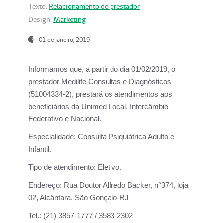
Texto:
Relacionamento do prestador
Design:
Marketing
01 de janeiro, 2019
Informamos que, a partir do
dia 01/02/2019
, o
prestador
Medilife Consultas e Diagnósticos
(51004334-2), prestará os atendimentos aos
beneficiários da
Unimed Local, Intercâmbio
Federativo e Nacional.
Especialidade:
Consulta Psiquiátrica Adulto e
Infantil.
Tipo de atendimento:
Eletivo.
Endereço:
Rua Doutor Alfredo Backer, n°374, loja
02, Alcântara, São Gonçalo-RJ
Tel.:
(21) 3857-1777 / 3583-2302