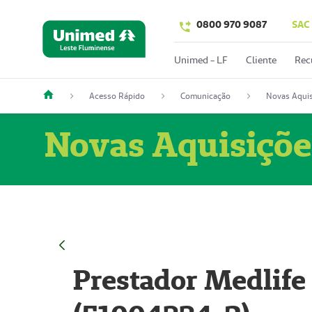
0800 970 9087
SAC
Unimed - LF
Cliente
Rec
Acesso Rápido
Comunicação
Novas Aquis
Novas Aquisiçõe
Prestador Medlife