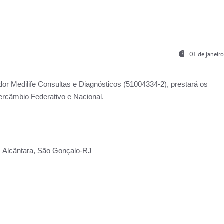
01 de janeir
ador
Medilife Consultas e Diagnósticos
(51004334-2), prestará os
ercâmbio Federativo e Nacional.
2, Alcântara, São Gonçalo-RJ