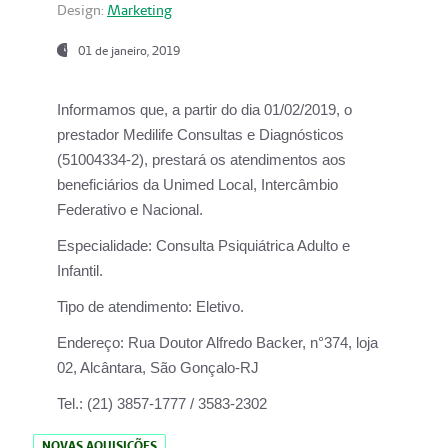
Design:
Marketing
01 de janeiro, 2019
Informamos que, a partir do
dia 01/02/2019
, o
prestador
Medilife Consultas e Diagnósticos
(51004334-2), prestará os atendimentos aos
beneficiários da
Unimed Local, Intercâmbio
Federativo e Nacional.
Especialidade:
Consulta Psiquiátrica Adulto e
Infantil.
Tipo de atendimento:
Eletivo.
Endereço:
Rua Doutor Alfredo Backer, n°374, loja
02, Alcântara, São Gonçalo-RJ
Tel.:
(21) 3857-1777 / 3583-2302
NOVAS AQUISIÇÕES