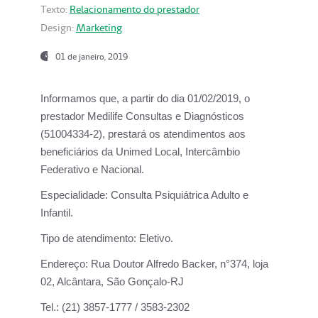
Texto:
Relacionamento do prestador
Design:
Marketing
01 de janeiro, 2019
Informamos que, a partir do
dia 01/02/2019
, o
prestador
Medilife Consultas e Diagnósticos
(51004334-2), prestará os atendimentos aos
beneficiários da
Unimed Local, Intercâmbio
Federativo e Nacional.
Especialidade:
Consulta Psiquiátrica Adulto e
Infantil.
Tipo de atendimento:
Eletivo.
Endereço:
Rua Doutor Alfredo Backer, n°374, loja
02, Alcântara, São Gonçalo-RJ
Tel.:
(21) 3857-1777 / 3583-2302