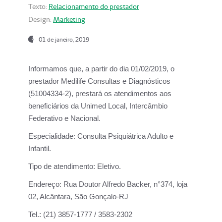
Texto:
Relacionamento do prestador
Design:
Marketing
01 de janeiro, 2019
Informamos que, a partir do
dia 01/02/2019
, o
prestador
Medilife Consultas e Diagnósticos
(51004334-2), prestará os atendimentos aos
beneficiários da
Unimed Local, Intercâmbio
Federativo e Nacional.
Especialidade:
Consulta Psiquiátrica Adulto e
Infantil.
Tipo de atendimento:
Eletivo.
Endereço:
Rua Doutor Alfredo Backer, n°374, loja
02, Alcântara, São Gonçalo-RJ
Tel.:
(21) 3857-1777 / 3583-2302