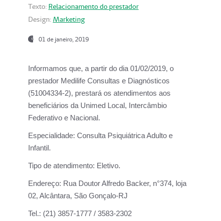
Texto:
Relacionamento do prestador
Design:
Marketing
01 de janeiro, 2019
Informamos que, a partir do
dia 01/02/2019
, o
prestador
Medilife Consultas e Diagnósticos
(51004334-2), prestará os atendimentos aos
beneficiários da
Unimed Local, Intercâmbio
Federativo e Nacional.
Especialidade:
Consulta Psiquiátrica Adulto e
Infantil.
Tipo de atendimento:
Eletivo.
Endereço:
Rua Doutor Alfredo Backer, n°374, loja
02, Alcântara, São Gonçalo-RJ
Tel.:
(21) 3857-1777 / 3583-2302