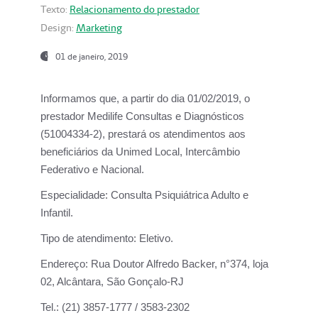
Texto:
Relacionamento do prestador
Design:
Marketing
01 de janeiro, 2019
Informamos que, a partir do
dia 01/02/2019
, o
prestador
Medilife Consultas e Diagnósticos
(51004334-2), prestará os atendimentos aos
beneficiários da
Unimed Local, Intercâmbio
Federativo e Nacional.
Especialidade:
Consulta Psiquiátrica Adulto e
Infantil.
Tipo de atendimento:
Eletivo.
Endereço:
Rua Doutor Alfredo Backer, n°374, loja
02, Alcântara, São Gonçalo-RJ
Tel.:
(21) 3857-1777 / 3583-2302