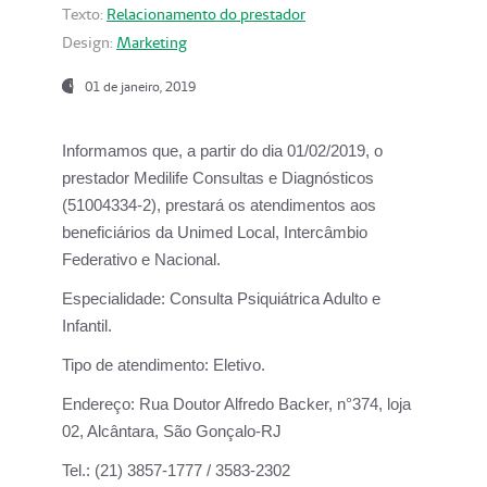
Texto:
Relacionamento do prestador
Design:
Marketing
01 de janeiro, 2019
Informamos que, a partir do
dia 01/02/2019
, o
prestador
Medilife Consultas e Diagnósticos
(51004334-2), prestará os atendimentos aos
beneficiários da
Unimed Local, Intercâmbio
Federativo e Nacional.
Especialidade:
Consulta Psiquiátrica Adulto e
Infantil.
Tipo de atendimento:
Eletivo.
Endereço:
Rua Doutor Alfredo Backer, n°374, loja
02, Alcântara, São Gonçalo-RJ
Tel.:
(21) 3857-1777 / 3583-2302