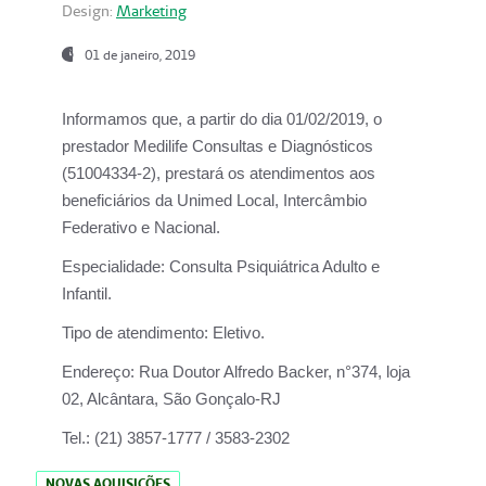
Design:
Marketing
01 de janeiro, 2019
Informamos que, a partir do
dia 01/02/2019
, o
prestador
Medilife Consultas e Diagnósticos
(51004334-2), prestará os atendimentos aos
beneficiários da
Unimed Local, Intercâmbio
Federativo e Nacional.
Especialidade:
Consulta Psiquiátrica Adulto e
Infantil.
Tipo de atendimento:
Eletivo.
Endereço:
Rua Doutor Alfredo Backer, n°374, loja
02, Alcântara, São Gonçalo-RJ
Tel.:
(21) 3857-1777 / 3583-2302
NOVAS AQUISIÇÕES