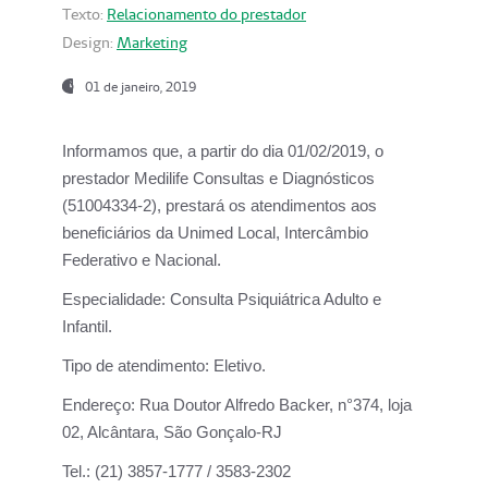
Texto:
Relacionamento do prestador
Design:
Marketing
01 de janeiro, 2019
Informamos que, a partir do
dia 01/02/2019
, o
prestador
Medilife Consultas e Diagnósticos
(51004334-2), prestará os atendimentos aos
beneficiários da
Unimed Local, Intercâmbio
Federativo e Nacional.
Especialidade:
Consulta Psiquiátrica Adulto e
Infantil.
Tipo de atendimento:
Eletivo.
Endereço:
Rua Doutor Alfredo Backer, n°374, loja
02, Alcântara, São Gonçalo-RJ
Tel.:
(21) 3857-1777 / 3583-2302