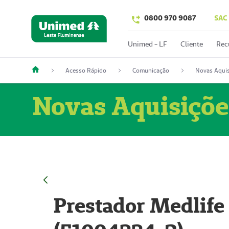
0800 970 9087
SAC
Unimed - LF
Cliente
Rec
Acesso Rápido
Comunicação
Novas Aquis
Novas Aquisiçõe
Prestador Medlife