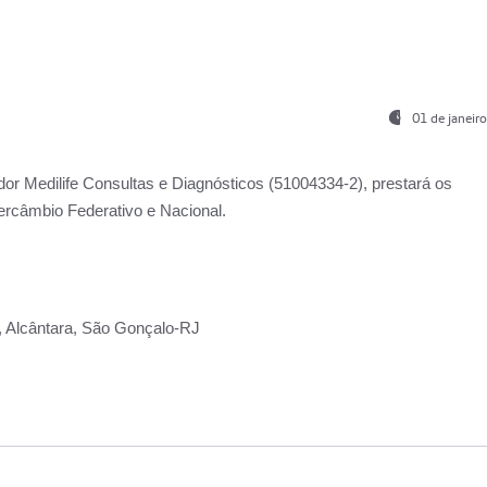
01 de janeir
ador
Medilife Consultas e Diagnósticos
(51004334-2), prestará os
ercâmbio Federativo e Nacional.
2, Alcântara, São Gonçalo-RJ