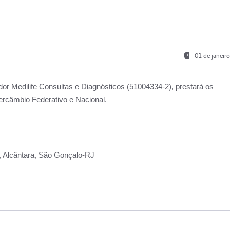
01 de janeir
ador
Medilife Consultas e Diagnósticos
(51004334-2), prestará os
ercâmbio Federativo e Nacional.
2, Alcântara, São Gonçalo-RJ