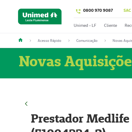
0800 970 9087
SAC
Unimed - LF
Cliente
Rec
Acesso Rápido
Comunicação
Novas Aquis
Novas Aquisiçõe
Prestador Medlife