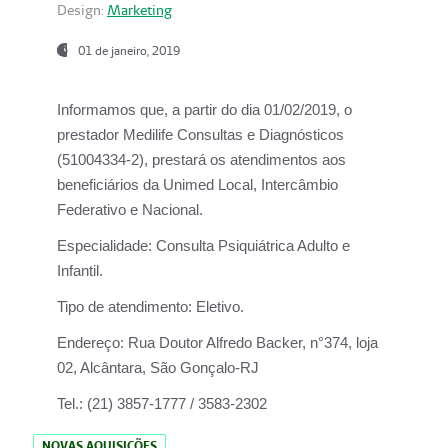
Design:
Marketing
01 de janeiro, 2019
Informamos que, a partir do
dia 01/02/2019
, o
prestador
Medilife Consultas e Diagnósticos
(51004334-2), prestará os atendimentos aos
beneficiários da
Unimed Local, Intercâmbio
Federativo e Nacional.
Especialidade:
Consulta Psiquiátrica Adulto e
Infantil.
Tipo de atendimento:
Eletivo.
Endereço:
Rua Doutor Alfredo Backer, n°374, loja
02, Alcântara, São Gonçalo-RJ
Tel.:
(21) 3857-1777 / 3583-2302
NOVAS AQUISIÇÕES