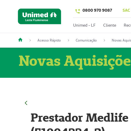
0800 970 9087
SAC
Unimed - LF
Cliente
Rec
Acesso Rápido
Comunicação
Novas Aquis
Novas Aquisiçõe
Prestador Medlife