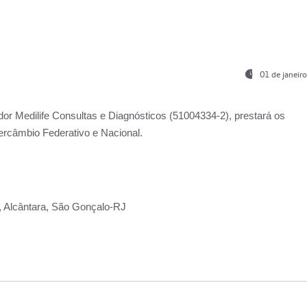
01 de janeir
ador
Medilife Consultas e Diagnósticos
(51004334-2), prestará os
ercâmbio Federativo e Nacional.
2, Alcântara, São Gonçalo-RJ