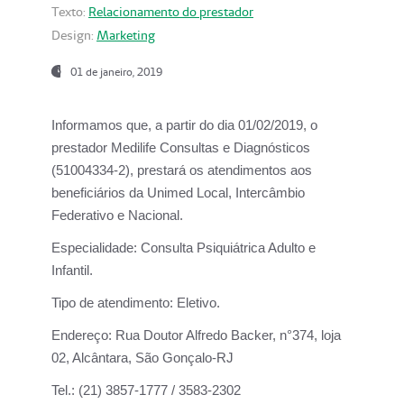
Texto:
Relacionamento do prestador
Design:
Marketing
01 de janeiro, 2019
Informamos que, a partir do
dia 01/02/2019
, o
prestador
Medilife Consultas e Diagnósticos
(51004334-2), prestará os atendimentos aos
beneficiários da
Unimed Local, Intercâmbio
Federativo e Nacional.
Especialidade:
Consulta Psiquiátrica Adulto e
Infantil.
Tipo de atendimento:
Eletivo.
Endereço:
Rua Doutor Alfredo Backer, n°374, loja
02, Alcântara, São Gonçalo-RJ
Tel.:
(21) 3857-1777 / 3583-2302