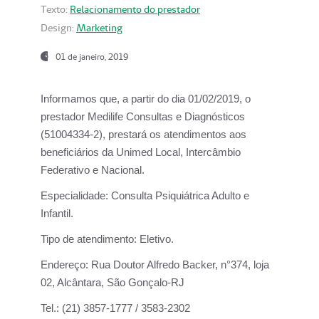
Texto:
Relacionamento do prestador
Design:
Marketing
01 de janeiro, 2019
Informamos que, a partir do
dia 01/02/2019
, o
prestador
Medilife Consultas e Diagnósticos
(51004334-2), prestará os atendimentos aos
beneficiários da
Unimed Local, Intercâmbio
Federativo e Nacional.
Especialidade:
Consulta Psiquiátrica Adulto e
Infantil.
Tipo de atendimento:
Eletivo.
Endereço:
Rua Doutor Alfredo Backer, n°374, loja
02, Alcântara, São Gonçalo-RJ
Tel.:
(21) 3857-1777 / 3583-2302