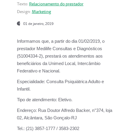
Texto:
Relacionamento do prestador
Design:
Marketing
01 de janeiro, 2019
Informamos que, a partir do
dia 01/02/2019
, o
prestador
Medilife Consultas e Diagnósticos
(51004334-2), prestará os atendimentos aos
beneficiários da
Unimed Local, Intercâmbio
Federativo e Nacional.
Especialidade:
Consulta Psiquiátrica Adulto e
Infantil.
Tipo de atendimento:
Eletivo.
Endereço:
Rua Doutor Alfredo Backer, n°374, loja
02, Alcântara, São Gonçalo-RJ
Tel.:
(21) 3857-1777 / 3583-2302