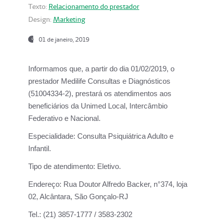
Texto:
Relacionamento do prestador
Design:
Marketing
01 de janeiro, 2019
Informamos que, a partir do
dia 01/02/2019
, o
prestador
Medilife Consultas e Diagnósticos
(51004334-2), prestará os atendimentos aos
beneficiários da
Unimed Local, Intercâmbio
Federativo e Nacional.
Especialidade:
Consulta Psiquiátrica Adulto e
Infantil.
Tipo de atendimento:
Eletivo.
Endereço:
Rua Doutor Alfredo Backer, n°374, loja
02, Alcântara, São Gonçalo-RJ
Tel.:
(21) 3857-1777 / 3583-2302