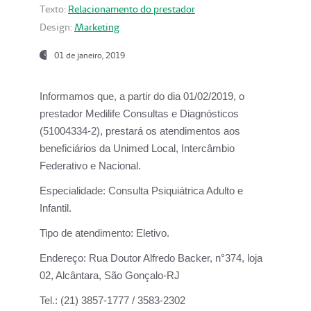
Texto:
Relacionamento do prestador
Design:
Marketing
01 de janeiro, 2019
Informamos que, a partir do
dia 01/02/2019
, o
prestador
Medilife Consultas e Diagnósticos
(51004334-2), prestará os atendimentos aos
beneficiários da
Unimed Local, Intercâmbio
Federativo e Nacional.
Especialidade:
Consulta Psiquiátrica Adulto e
Infantil.
Tipo de atendimento:
Eletivo.
Endereço:
Rua Doutor Alfredo Backer, n°374, loja
02, Alcântara, São Gonçalo-RJ
Tel.:
(21) 3857-1777 / 3583-2302