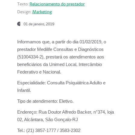
Texto:
Relacionamento do prestador
Design:
Marketing
01 de janeiro, 2019
Informamos que, a partir do
dia 01/02/2019
, o
prestador
Medilife Consultas e Diagnósticos
(51004334-2), prestará os atendimentos aos
beneficiários da
Unimed Local, Intercâmbio
Federativo e Nacional.
Especialidade:
Consulta Psiquiátrica Adulto e
Infantil.
Tipo de atendimento:
Eletivo.
Endereço:
Rua Doutor Alfredo Backer, n°374, loja
02, Alcântara, São Gonçalo-RJ
Tel.:
(21) 3857-1777 / 3583-2302