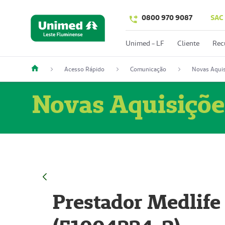
0800 970 9087
SAC
Unimed - LF
Cliente
Rec
Acesso Rápido
Comunicação
Novas Aquis
Novas Aquisiçõe
Prestador Medlife