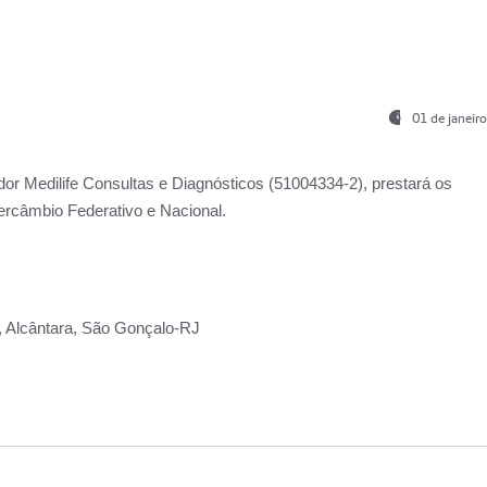
01 de janeir
ador
Medilife Consultas e Diagnósticos
(51004334-2), prestará os
ercâmbio Federativo e Nacional.
2, Alcântara, São Gonçalo-RJ