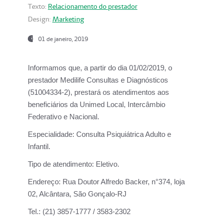
Texto:
Relacionamento do prestador
Design:
Marketing
01 de janeiro, 2019
Informamos que, a partir do
dia 01/02/2019
, o
prestador
Medilife Consultas e Diagnósticos
(51004334-2), prestará os atendimentos aos
beneficiários da
Unimed Local, Intercâmbio
Federativo e Nacional.
Especialidade:
Consulta Psiquiátrica Adulto e
Infantil.
Tipo de atendimento:
Eletivo.
Endereço:
Rua Doutor Alfredo Backer, n°374, loja
02, Alcântara, São Gonçalo-RJ
Tel.:
(21) 3857-1777 / 3583-2302