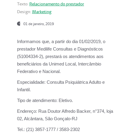
Texto:
Relacionamento do prestador
Design:
Marketing
01 de janeiro, 2019
Informamos que, a partir do
dia 01/02/2019
, o
prestador
Medilife Consultas e Diagnósticos
(51004334-2), prestará os atendimentos aos
beneficiários da
Unimed Local, Intercâmbio
Federativo e Nacional.
Especialidade:
Consulta Psiquiátrica Adulto e
Infantil.
Tipo de atendimento:
Eletivo.
Endereço:
Rua Doutor Alfredo Backer, n°374, loja
02, Alcântara, São Gonçalo-RJ
Tel.:
(21) 3857-1777 / 3583-2302