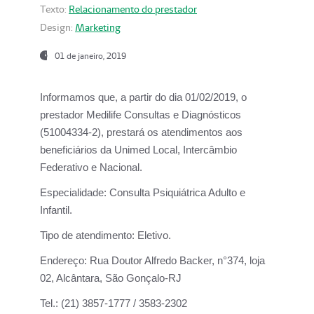
Texto:
Relacionamento do prestador
Design:
Marketing
01 de janeiro, 2019
Informamos que, a partir do
dia 01/02/2019
, o
prestador
Medilife Consultas e Diagnósticos
(51004334-2), prestará os atendimentos aos
beneficiários da
Unimed Local, Intercâmbio
Federativo e Nacional.
Especialidade:
Consulta Psiquiátrica Adulto e
Infantil.
Tipo de atendimento:
Eletivo.
Endereço:
Rua Doutor Alfredo Backer, n°374, loja
02, Alcântara, São Gonçalo-RJ
Tel.:
(21) 3857-1777 / 3583-2302