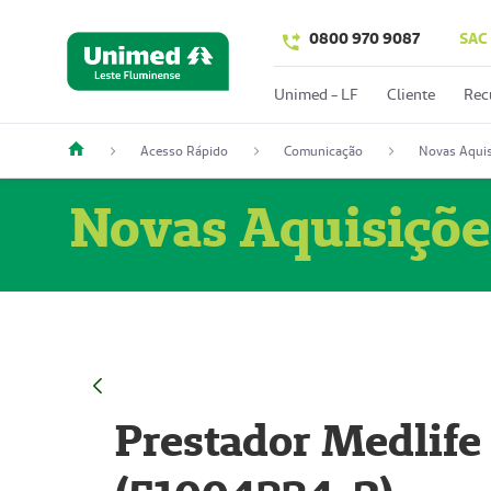
0800 970 9087
SAC
Unimed - LF
Cliente
Rec
Acesso Rápido
Comunicação
Novas Aquis
Novas Aquisiçõe
Prestador Medlife