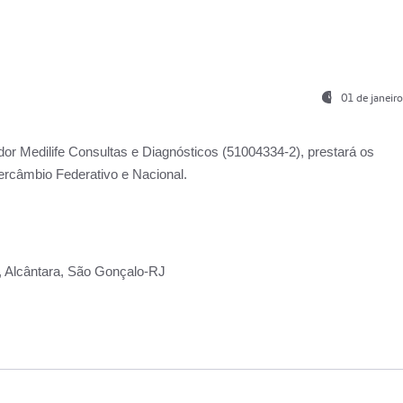
01 de janeir
ador
Medilife Consultas e Diagnósticos
(51004334-2), prestará os
ercâmbio Federativo e Nacional.
2, Alcântara, São Gonçalo-RJ