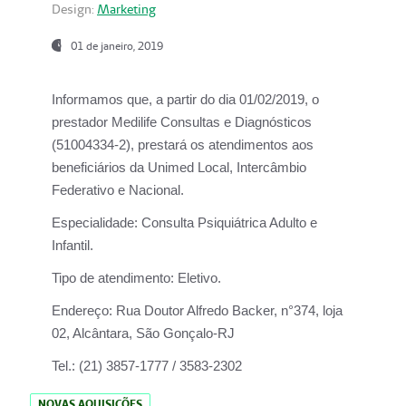
Design:
Marketing
01 de janeiro, 2019
Informamos que, a partir do
dia 01/02/2019
, o
prestador
Medilife Consultas e Diagnósticos
(51004334-2), prestará os atendimentos aos
beneficiários da
Unimed Local, Intercâmbio
Federativo e Nacional.
Especialidade:
Consulta Psiquiátrica Adulto e
Infantil.
Tipo de atendimento:
Eletivo.
Endereço:
Rua Doutor Alfredo Backer, n°374, loja
02, Alcântara, São Gonçalo-RJ
Tel.:
(21) 3857-1777 / 3583-2302
NOVAS AQUISIÇÕES