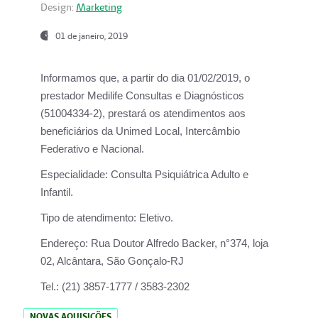
Design:
Marketing
01 de janeiro, 2019
Informamos que, a partir do
dia 01/02/2019
, o
prestador
Medilife Consultas e Diagnósticos
(51004334-2), prestará os atendimentos aos
beneficiários da
Unimed Local, Intercâmbio
Federativo e Nacional.
Especialidade:
Consulta Psiquiátrica Adulto e
Infantil.
Tipo de atendimento:
Eletivo.
Endereço:
Rua Doutor Alfredo Backer, n°374, loja
02, Alcântara, São Gonçalo-RJ
Tel.:
(21) 3857-1777 / 3583-2302
NOVAS AQUISIÇÕES