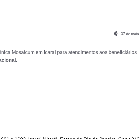
07 de maio
nica Mosaicum em Icaraí para atendimentos aos beneficiários
acional
.