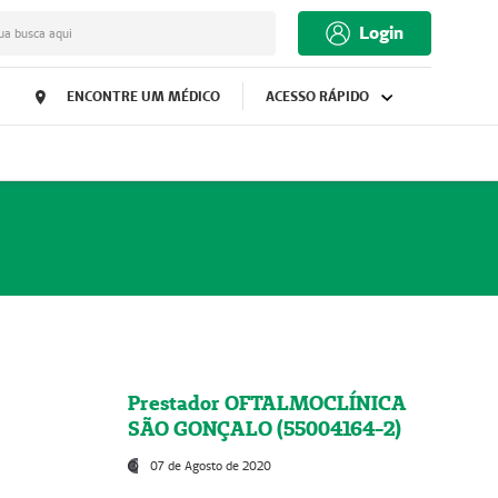
Login
ua busca aqui
ENCONTRE UM MÉDICO
ACESSO RÁPIDO
Prestador OFTALMOCLÍNICA
SÃO GONÇALO (55004164-2)
07 de Agosto de 2020