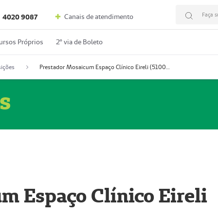
Faça s
Canais de atendimento
4020 9087
ursos Próprios
2º via de Boleto
ições
Prestador Mosaicum Espaço Clínico Eireli (51004355-5)
s
m Espaço Clínico Eireli