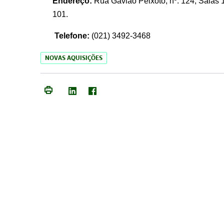
Endereço:
Rua Gavião Peixoto, nº. 124, Salas 1
101.
Telefone:
(021) 3492-3468
NOVAS AQUISIÇÕES