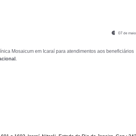
07 de maio
nica Mosaicum em Icaraí para atendimentos aos beneficiários
acional
.