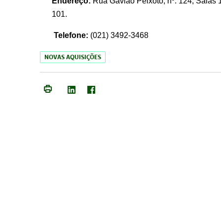
Endereço:
Rua Gavião Peixoto, nº. 124, Salas 1
101.
Telefone:
(021) 3492-3468
NOVAS AQUISIÇÕES