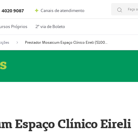
Faça s
Canais de atendimento
4020 9087
ursos Próprios
2º via de Boleto
ições
Prestador Mosaicum Espaço Clínico Eireli (51004355-5)
s
m Espaço Clínico Eireli