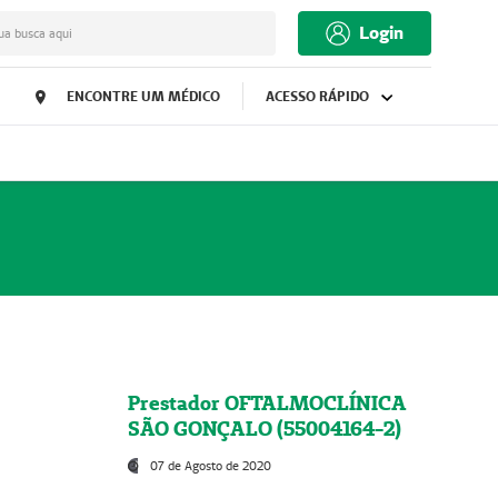
Login
ua busca aqui
ENCONTRE UM MÉDICO
ACESSO RÁPIDO
Prestador OFTALMOCLÍNICA
SÃO GONÇALO (55004164-2)
07 de Agosto de 2020