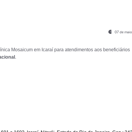
07 de maio
nica Mosaicum em Icaraí para atendimentos aos beneficiários
acional
.