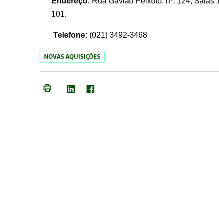
Endereço:
Rua Gavião Peixoto, nº. 124, Salas 1
101.
Telefone:
(021) 3492-3468
NOVAS AQUISIÇÕES