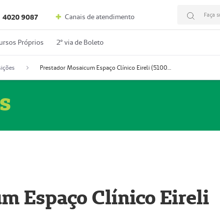
Faça s
Canais de atendimento
4020 9087
ursos Próprios
2º via de Boleto
ições
Prestador Mosaicum Espaço Clínico Eireli (51004355-5)
s
m Espaço Clínico Eireli