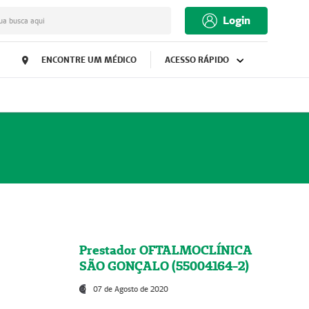
Login
ua busca aqui
ENCONTRE UM MÉDICO
ACESSO RÁPIDO
Prestador OFTALMOCLÍNICA
SÃO GONÇALO (55004164-2)
07 de Agosto de 2020