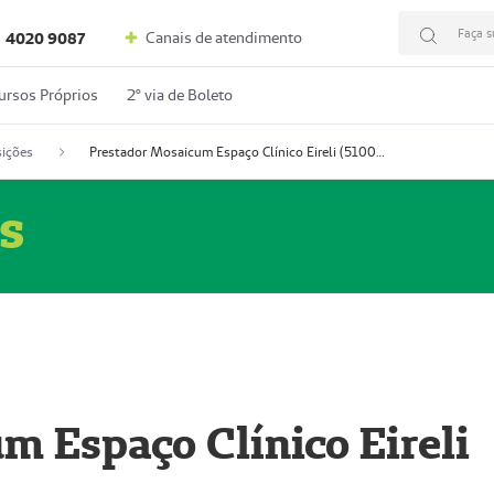
Faça s
Canais de atendimento
4020 9087
ursos Próprios
2º via de Boleto
ições
Prestador Mosaicum Espaço Clínico Eireli (51004355-5)
s
m Espaço Clínico Eireli