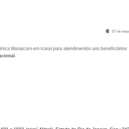
07 de maio
nica Mosaicum em Icaraí para atendimentos aos beneficiários
acional
.