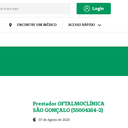
Login
ua busca aqui
ENCONTRE UM MÉDICO
ACESSO RÁPIDO
Prestador OFTALMOCLÍNICA
SÃO GONÇALO (55004164-2)
07 de Agosto de 2020