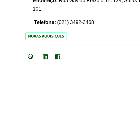
Endereço:
Rua Gavião Peixoto, nº. 124, Salas 1
101.
Telefone:
(021) 3492-3468
NOVAS AQUISIÇÕES