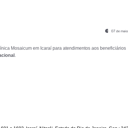
07 de maio
nica Mosaicum em Icaraí para atendimentos aos beneficiários
acional
.