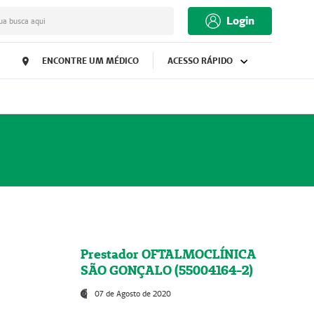
Login
ua busca aqui
ENCONTRE UM MÉDICO
ACESSO RÁPIDO
Prestador OFTALMOCLÍNICA
SÃO GONÇALO (55004164-2)
07 de Agosto de 2020