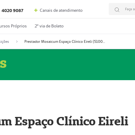
Faça s
Canais de atendimento
4020 9087
ursos Próprios
2º via de Boleto
ições
Prestador Mosaicum Espaço Clínico Eireli (51004355-5)
s
m Espaço Clínico Eireli