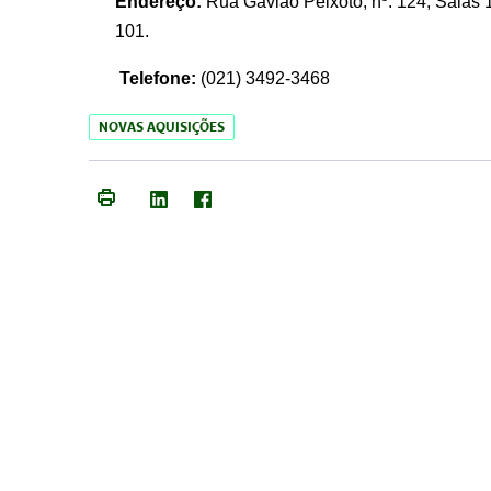
Endereço:
Rua Gavião Peixoto, nº. 124, Salas 1
101.
Telefone:
(021) 3492-3468
NOVAS AQUISIÇÕES