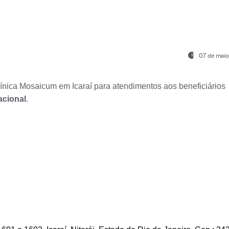
07 de maio
nica Mosaicum em Icaraí para atendimentos aos beneficiários
acional
.