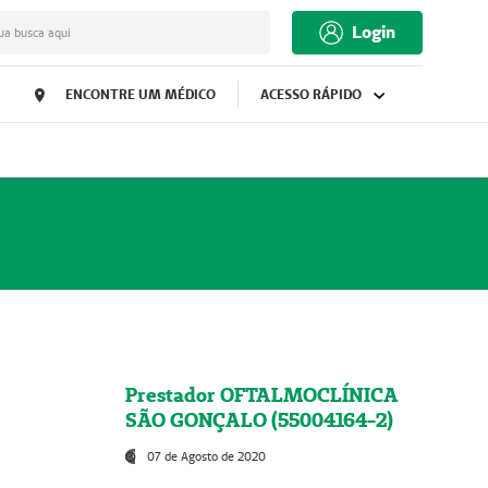
Login
ua busca aqui
ENCONTRE UM MÉDICO
ACESSO RÁPIDO
Prestador OFTALMOCLÍNICA
SÃO GONÇALO (55004164-2)
07 de Agosto de 2020