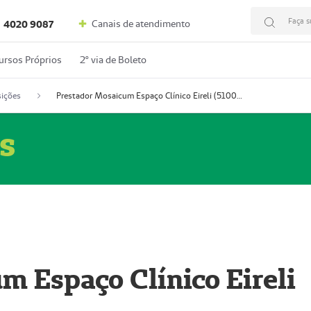
Faça s
Canais de atendimento
4020 9087
ursos Próprios
2º via de Boleto
ições
Prestador Mosaicum Espaço Clínico Eireli (51004355-5)
s
m Espaço Clínico Eireli