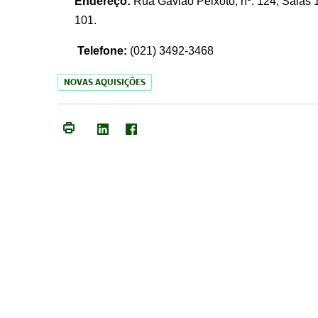
Endereço:
Rua Gavião Peixoto, nº. 124, Salas 1
101.
Telefone:
(021) 3492-3468
NOVAS AQUISIÇÕES