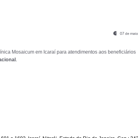
07 de maio
nica Mosaicum em Icaraí para atendimentos aos beneficiários
acional
.