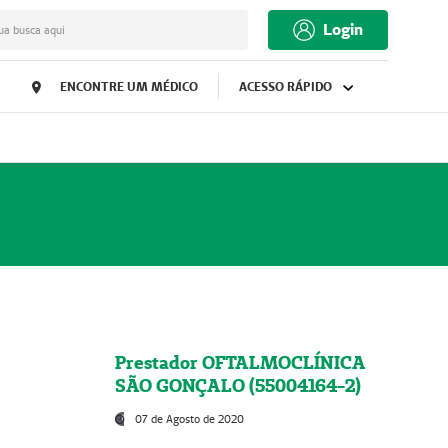
Login
ua busca aqui
ENCONTRE UM MÉDICO
ACESSO RÁPIDO
Prestador OFTALMOCLÍNICA
SÃO GONÇALO (55004164-2)
07 de Agosto de 2020