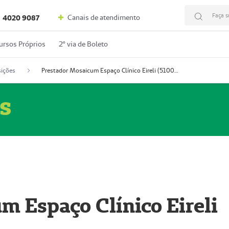
Faça s
Canais de atendimento
4020 9087
ursos Próprios
2º via de Boleto
ições
Prestador Mosaicum Espaço Clínico Eireli (51004355-5)
s
m Espaço Clínico Eireli