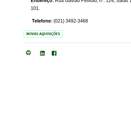
Endereço:
Rua Gavião Peixoto, nº. 124, Salas 1
101.
Telefone:
(021) 3492-3468
NOVAS AQUISIÇÕES